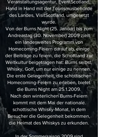
Veranstaltungsagentur, EventScotland,
Hand in Hand mit der Tourismusbehörde
des Landes, VisitScotland, umgesetzt
wurde.
Von der Burns Night (25. Januar) bis zum
Andreastag (30. November) 2009 zielt
ein landesweites Programm von
Homecoming-Feiern darauf ab, einige
der Beiträge zu feiern, die Schottland zur
Weltkultur beigetragen hat: Burns selbst,
Whisky, Golf, um nur einige zu nennen.
Die erste Gelegenheit, die schottischen
Homecoming-Feiern zu erleben, bietet
die Burns Night am
25.1.2009
.
Nach den winterlichen Burns-Feiern
kommt mit dem Mai der nationale
schottische Whisky-Monat, in dem
Besucher die Gelegenheit bekommen,
die Heimat des Whiskys zu erkunden.
In der Sommersaison 2009 sind